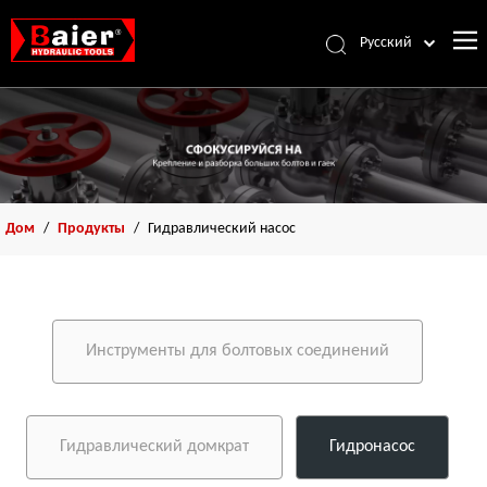
Pусский
Português
Español
Français
العربية
English
Дом
/
Продукты
/
Гидравлический насос
Инструменты для болтовых соединений
Гидравлический домкрат
Гидронасос