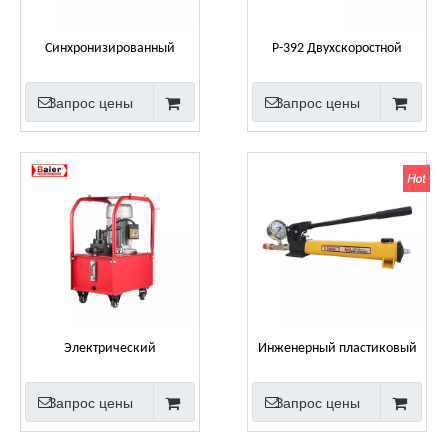
Синхронизированный
P-392 Двухскоростной
электрический
ручной гидравлический
гидравлический насос
насос одинарного действия
Запрос цены
Запрос цены
Электрический
Инженерный пластиковый
гидравлический насос
небольшой гидравлический
ручной ручной насос
Запрос цены
Запрос цены
высокого давления P392