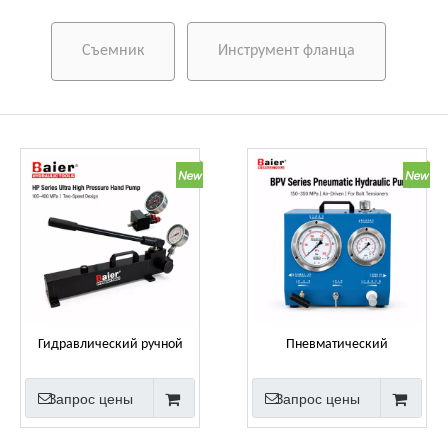
Съемник
Инструмент фланца
Гидравлический ручной
Пневматический
насос сверхвысокого
гидравлический насос
давления серии HP, 100–400
серии BPV для
Запрос цены
Запрос цены
МПа
гидравлических
натяжителей болтов