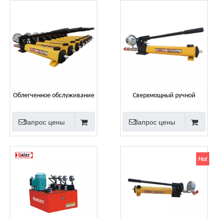
Облегченное обслуживание
Сверхмощный ручной
энергии ветра
гидравлический насос
Односкоростной
сверхвысокого давления
Запрос цены
Запрос цены
гидравлический ручной
для выравнивания фланцев
насос 700 бар
верфи