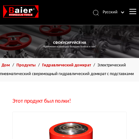
Pусский
Português
Español
Français
العربية
English
Дом
/
Продукты
/
Гидравлический домкрат
/
Электрический
пневматический сверхмощный гидравлический домкрат с подставками
Этот продукт был полки!